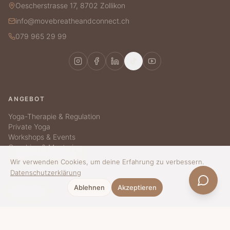
Oescherstrasse 17, 8702 Zollikon
info@movebreatheandconnect.ch
079 965 29 99
ANGEBOT
Yoga-Therapie & Regulation
Private Yoga
Workshops & Events
Coaching & Mentoring
Yoga für Unternehmen
Wir verwenden Cookies, um deine Erfahrung zu verbessern.
Datenschutzerklärung
Ablehnen
Akzeptieren
ÜBER MBC
Die Geschichte
Mélissa
Blog