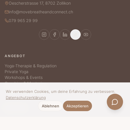
Oescherstrasse 17, 8702 Zollikon
info@movebreatheandconnect.ch
079 965 29 99
ANGEBOT
Yoga-Therapie & Regulation
Private Yoga
Workshops & Events
Coaching & Mentoring
Yoga für Unternehmen
Wir verwenden Cookies, um deine Erfahrung zu verbessern.
Datenschutzerklärung
Ablehnen
Akzeptieren
ÜBER MBC
Die Geschichte
Mélissa
Blog